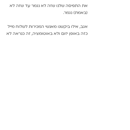
את התפיסה שלנו שזה לא נגמר עד שזה לא 
(באמת) נגמר.
אגב, אילו ביקשנו מאנשי המכירות לשלוח מייל 
כזה באופן יזום ולא באוטומציה, זה כנראה לא 
היה קורה...
נסו את זה בבית
כשמנסחים את הקופי ל"מחייה המתים" חשוב 
להקפיד על כמה דברים:
פנייה אישית
 - אני לא חסיד של שילוב 
שם הליד במיילים שיווקיים. לפעמים 
המאמץ ליצור חוויה פרסונלית נושך 
אותנו בחלק האחורי כי לידים כותבים את 
השם באנגלית ואז מקבלים מסר 
שכותרתו "היי David, היה חשוב לי לכתוב 
לך היום..." זה נראה רע והכי לא פרסונלי 
בעולם. עכשיו תגידו (ובצדק) ששילבתי 