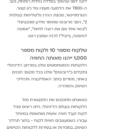
דקה לפני שהותך בפלדה נוזלית רותחת, ניגב 
ה-T800 את הדמעה מעיניו של ג'ון קונור. 
הטרמינייטור, מכונת ההרג מ"שליחות קטלנית 
2", הפך מרובוט שמוסר מידע פונקציונלי 
("בואי איתי אם את רוצה לחיות", "אסטה 
לוויסטה, בייבי!") לכזה שמבין רגש. 
שלקוח מספר 10 ולקוח מספר 
1,000 ייהנו מאותה החוויה
הלקוחות והמשתמשים שלנו במרחב הדיגיטלי 
נתקלים ב"רובוטים" שלנו בכל מקום: תכנים 
באתר, מסרים בתוך האפליקציה ותהליכי 
השיווק והמכירה.
כשאנחנו מתכננים את התקשורת מול 
הלקוחות בעולם הדיגיטלי, היינו רוצים שכל 
לקוח יקבל חוויה אישית מותאמת במיוחד 
עבורו. כשמעצבים חוויית לקוח - בתוך תהליך 
השיווק, במכירות או בשירות ללקוחות הקיימים 