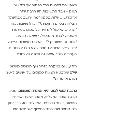
מאפשרת להכניס בכל כפתור אך ורק 20 
תווים - אבל התשובות היו הרבה יותר 
ארוכות... שאלות בסגנון "מה ייחשב מבחינתך 
הצלחה בסיום התוכנית?" זכו לתשובות כגון 
"אדע שאני יכול להרוויח כל סכום שאצטרך 
ואפסיק לפחד מהכסף". לשאלה הבאה - 
"למה זה חשוב לך?" - אחת התשובות הייתה 
"כדי לייצר הכנסה נוספת שלא תלויה במקום 
העבודה שלי". איפה זה ואיפה 20 תווים...
מה עושים במקרה כזה? איך הופכים משפט 
שלם שמבטא רצונות כמוסים של אנשים ל-20 
תווים או פחות?
כתיבת קופי לבוט היא אמנות הצמצום. 
סטיבן 
קינג, הסופר המצליח, מספר שאת השיעור 
החשוב ביותר בכתיבה הוא למד מעורך עיתון 
בית הספר שבו כתב בתיכון: "אל תשתמש 