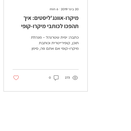
20 בינו׳ 2019
∙
6
min
מיקרו-אוונג'ליסטים: איך
תהפכו לכותבי מיקרו-קופי
בארגון שלכם?
כתבה: יפית שטרנהל - מנהלת
תוכן, קופירייטרית וכותבת
מיקרו-קופי אם אתם פה, סימן
שגם אתם מכורים – קוראים
את הספרים, הולכים באדיקות
לסדנאות,...
0
273